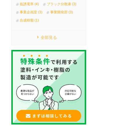
低誘電率 (4)
ブラック分散液 (3)
事業企画室 (3)
事業開発部 (3)
合成樹脂 (1)
全部見る