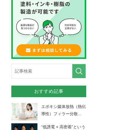
おすすめ記事
エポキシ媒体放熱（熱伝
導性）フィラー分散
…
“低誘電 × 高密着”という