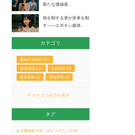
新たな価値基
…
熱を制する者が未来を制
す――エポキシ媒体
…
カテゴリ
微粒子化技術 (15)
技術情報 (11)
合成技術 (2)
配合技術 (1)
用途事例 (1)
カテゴリ全てを表示
タグ
分散技術 (13)
ピックアップ (9)