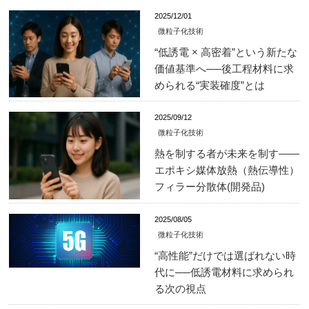
2025/12/01
微粒子化技術
“低誘電 × 高密着”という新たな
価値基準へ──後工程材料に求
められる“実装確度”とは
2025/09/12
微粒子化技術
熱を制する者が未来を制す――
エポキシ媒体放熱（熱伝導性）
フィラー分散体(開発品)
2025/08/05
微粒子化技術
“高性能”だけでは選ばれない時
代に──低誘電材料に求められ
る次の視点