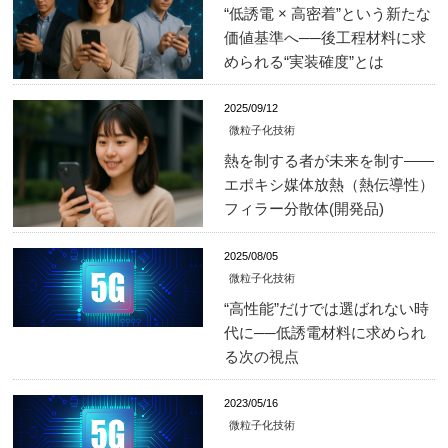
“低誘電 × 高密着”という新たな
価値基準へ──後工程材料に求
められる“実装確度”とは
2025/09/12
微粒子化技術
熱を制する者が未来を制す――
エポキシ媒体放熱（熱伝導性）
フィラー分散体(開発品)
2025/08/05
微粒子化技術
“高性能”だけでは選ばれない時
代に──低誘電材料に求められ
る次の視点
2023/05/16
微粒子化技術