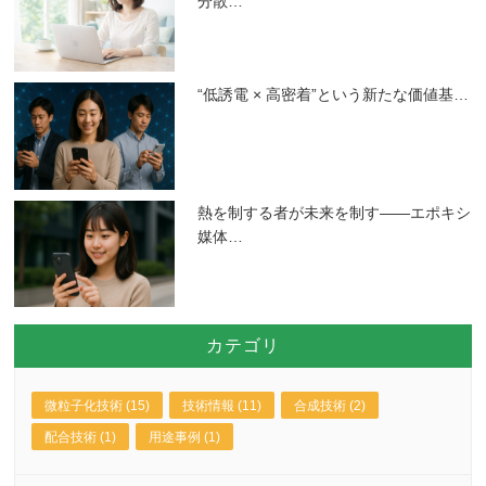
分散
…
“低誘電 × 高密着”という新たな価値基
…
熱を制する者が未来を制す――エポキシ
媒体
…
カテゴリ
微粒子化技術 (15)
技術情報 (11)
合成技術 (2)
配合技術 (1)
用途事例 (1)