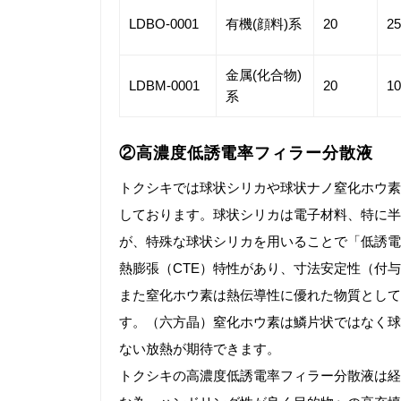
LDBO-0001
有機(顔料)系
20
25
金属(化合物)
LDBM-0001
20
10
系
②高濃度低誘電率フィラー分散液
トクシキでは球状シリカや球状ナノ窒化ホウ素
しております。球状シリカは電子材料、特に半
が、特殊な球状シリカを用いることで「低誘電
熱膨張（CTE）特性があり、寸法安定性（付
また窒化ホウ素は熱伝導性に優れた物質として
す。（六方晶）窒化ホウ素は鱗片状ではなく球
ない放熱が期待できます。
トクシキの高濃度低誘電率フィラー分散液は経