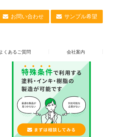
お問い合わせ
サンプル希望
途をご紹介！
化技術
> 情報更新！低誘電率分散液とは？特徴や種類、活用用途をご紹介！
よくあるご質問
会社案内