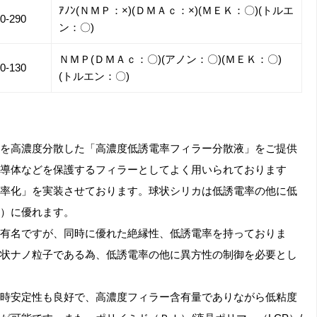
ｱﾉﾝ(ＮＭＰ：×)(ＤＭＡｃ：×)(ＭＥＫ：〇)(トルエ
0-290
ン：〇)
ＮＭＰ(ＤＭＡｃ：〇)(アノン：〇)(ＭＥＫ：〇)
0-130
(トルエン：〇)
を高濃度分散した「高濃度低誘電率フィラー分散液」をご提供
導体などを保護するフィラーとしてよく用いられております
率化」を実装させております。球状シリカは低誘電率の他に低
与）に優れます。
有名ですが、同時に優れた絶縁性、低誘電率を持っておりま
状ナノ粒子である為、低誘電率の他に異方性の制御を必要とし
時安定性も良好で、高濃度フィラー含有量でありながら低粘度