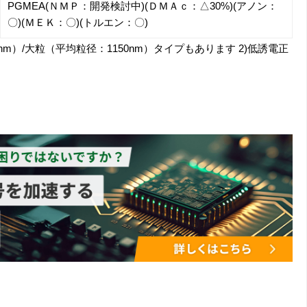
PGMEA(ＮＭＰ：開発検討中)(ＤＭＡｃ：△30%)(アノン：
〇)(ＭＥＫ：〇)(トルエン：〇)
00nm）/大粒（平均粒径：1150nm）タイプもあります 2)低誘電正