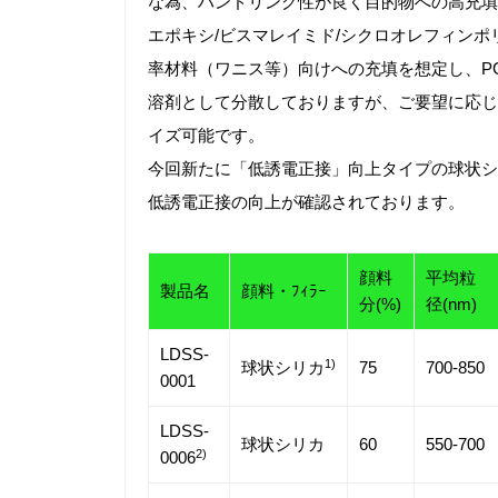
な為、ハンドリング性が良く目的物への高充填が
エポキシ/ビスマレイミド/シクロオレフィンポ
率材料（ワニス等）向けへの充填を想定し、PGM
溶剤として分散しておりますが、ご要望に応じ
イズ可能です。
今回新たに「低誘電正接」向上タイプの球状シ
低誘電正接の向上が確認されております。
顔料
平均粒
製品名
顔料・ﾌｨﾗｰ
分(%)
径(nm)
LDSS-
1)
球状シリカ
75
700-850
0001
LDSS-
球状シリカ
60
550-700
2)
0006