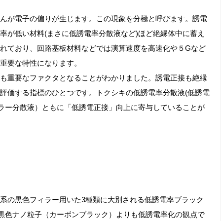
んが電子の偏りが生じます。この現象を分極と呼びます。誘電
率が低い材料(まさに低誘電率分散液など)ほど絶縁体中に蓄え
れており、回路基板材料などでは演算速度を高速化や５Gなど
重要な特性になります。
も重要なファクタとなることがわかりました。誘電正接も絶縁
評価する指標のひとつです。トクシキの低誘電率分散液(低誘電
ィラー分散液）ともに「低誘電正接」向上に寄与していることが
系の黒色フィラー用いた3種類に大別される低誘電率ブラック
な黒色ナノ粒子（カーボンブラック）よりも低誘電率化の観点で