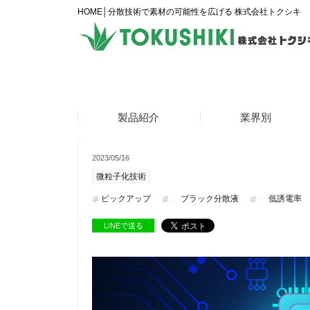
HOME│分散技術で素材の可能性を広げる 株式会社トクシキ
情報更新！低誘電率分
製品紹介
業界別
2023/05/16
微粒子化技術
ピックアップ
ブラック分散液
低誘電率
LINEで送る