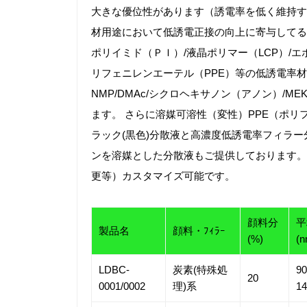
大きな優位性があります（誘電率を低く維持す
材用途において低誘電正接の向上に寄与してる
ポリイミド（ＰＩ）/液晶ポリマー（LCP）/エ
リフェニレンエーテル（PPE）等の低誘電率材
NMP/DMAc/シクロヘキサノン（アノン）/
ます。 さらに溶媒可溶性（変性）PPE（ポ
ラック(黒色)分散液と高濃度低誘電率フィラー
ンを溶媒とした分散液もご提供しております。
更等）カスタマイズ可能です。
顔料分
平
製品名
顔料・ﾌｨﾗｰ
(%)
(n
LDBC-
炭素(特殊処
90
20
0001/0002
理)系
14