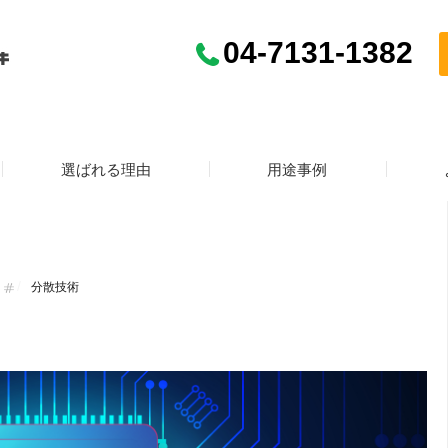
04-7131-1382
散液とは？特徴や種類、活用用
HOME
>
メディア
>
技術情報
>
微粒子
選ばれる理由
用途事例
分散技術