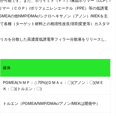
可能です。また、ポリイミド（ＰＩ）/液晶ポリマー（LCP）/
リマー（ＣＯＰ）/ポリフェニレンエーテル（PPE）等の低誘電
EAの他NMP/DMAc/シクロヘキサノン（アノン）/MEKを主
て各種（ターゲット材料との相溶性改良/溶剤変更等）カスタマ
リカを分散した高濃度低誘電率フィラー分散液をリリースし、
媒体
PGMEA(ＮＭＰ：△70%)(ＤＭＡｃ：〇)(アノン：〇)(ＭＥ
Ｋ：〇)(トルエン：〇)
トルエン（PGMEA/NMP/DMAc/アノン/MEKは開発中）