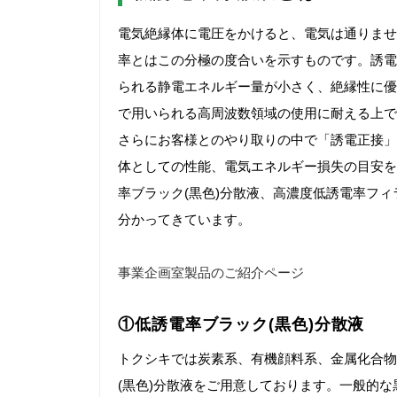
電気絶縁体に電圧をかけると、電気は通りませ
率とはこの分極の度合いを示すものです。誘電
られる静電エネルギー量が小さく、絶縁性に優
で用いられる高周波数領域の使用に耐える上で
さらにお客様とのやり取りの中で「誘電正接」
体としての性能、電気エネルギー損失の目安を
率ブラック(黒色)分散液、高濃度低誘電率フ
分かってきています。
事業企画室製品のご紹介ページ
①低誘電率ブラック(黒色)分散液
トクシキでは炭素系、有機顔料系、金属化合物
(黒色)分散液をご用意しております。一般的