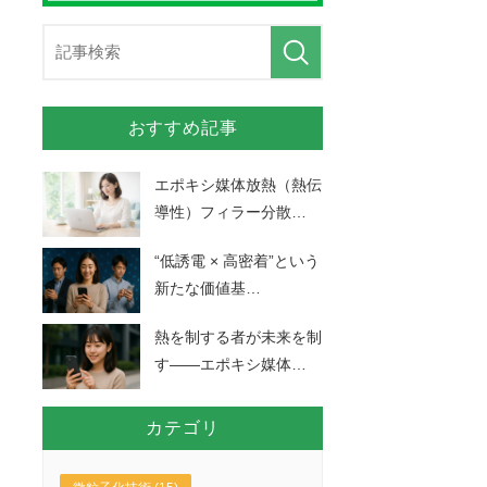
おすすめ記事
エポキシ媒体放熱（熱伝
導性）フィラー分散
…
“低誘電 × 高密着”という
新たな価値基
…
熱を制する者が未来を制
す――エポキシ媒体
…
カテゴリ