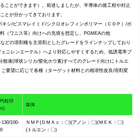
ることができます）。前述しましたが、半導体の後工程や封止
ことが分かってきております。
ポキシ/ビスマレイミド/シクロオレフィンポリマー（ＣＯＰ）/ポ
料（ワニス等）向けへの充填を想定し、PGMEAの他
MEKなどの溶剤種を主溶剤としたグレードをラインナップしており
リフェニレンエーテル）へより対応しやすくするため、低誘電率ブ
分散液(球状シリカ/窒化ホウ素)すべてのグレード向けにトルエ
 ご要望に応じて各種（ターゲット材料との相溶性改良/溶剤変
均粒径
媒体
m)
-130/100-
ＮＭＰ(ＤＭＡｃ：〇)(アノン：〇)(ＭＥＫ：〇)
0
(トルエン：〇)